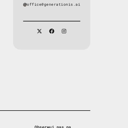
office@generationis.ai
Obserwuj nas na