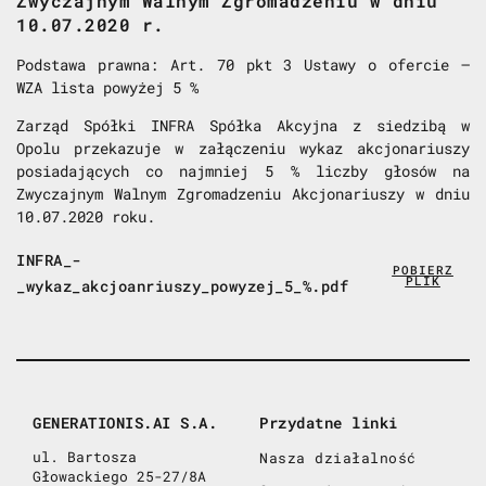
Zwyczajnym Walnym Zgromadzeniu w dniu
10.07.2020 r.
Podstawa prawna: Art. 70 pkt 3 Ustawy o ofercie –
WZA lista powyżej 5 %
Zarząd Spółki INFRA Spółka Akcyjna z siedzibą w
Opolu przekazuje w załączeniu wykaz akcjonariuszy
posiadających co najmniej 5 % liczby głosów na
Zwyczajnym Walnym Zgromadzeniu Akcjonariuszy w dniu
10.07.2020 roku.
INFRA_-
POBIERZ
PLIK
_wykaz_akcjoanriuszy_powyzej_5_%.pdf
GENERATIONIS.AI S.A.
Przydatne linki
ul. Bartosza
Nasza działalność
Głowackiego 25-27/8A