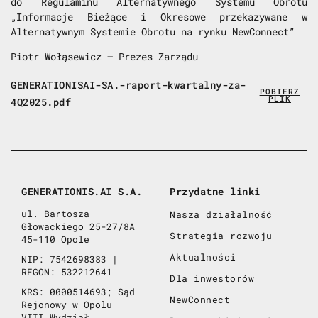
do Regulaminu Alternatywnego Systemu Obrotu
„Informacje Bieżące i Okresowe przekazywane w
Alternatywnym Systemie Obrotu na rynku NewConnect”
Piotr Wołąsewicz – Prezes Zarządu
GENERATIONISAI-SA.-raport-kwartalny-za-
POBIERZ
PLIK
4Q2025.pdf
GENERATIONIS.AI S.A.
Przydatne linki
ul. Bartosza
Nasza działalność
Głowackiego 25-27/8A
Strategia rozwoju
45-110 Opole
Aktualności
NIP: 7542698383 |
REGON: 532212641
Dla inwestorów
KRS: 0000514693; Sąd
NewConnect
Rejonowy w Opolu
VIII Wydział