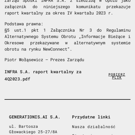
Zarząd Spółki INFRA S.A. z siedzibą w Opolu jako
załącznik do niniejszego komunikatu przekazuje
raport kwartalny za okres IV kwartału 2023 r.
Podstawa prawna:
§5 ust.1 pkt 1 Załącznika Nr 3 do Regulaminu
Alternatywnego Systemu Obrotu „Informacje Bieżące i
Okresowe przekazywane w alternatywnym systemie
obrotu na rynku NewConnect”.
Piotr Wołąsewicz – Prezes Zarządu
INFRA S.A. raport kwartalny za
POBIERZ
PLIK
4Q2023.pdf
GENERATIONIS.AI S.A.
Przydatne linki
ul. Bartosza
Nasza działalność
Głowackiego 25-27/8A