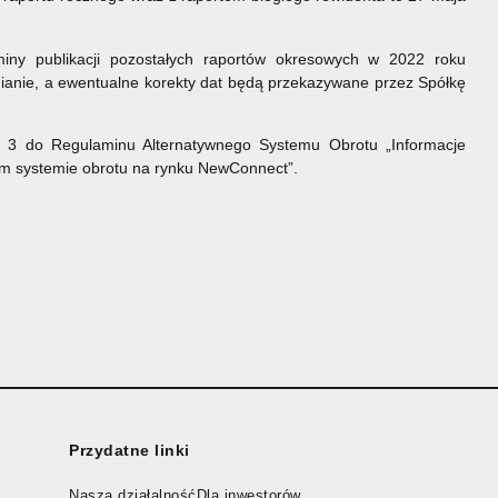
miny publikacji pozostałych raportów okresowych w 2022 roku
mianie, a ewentualne korekty dat będą przekazywane przez Spółkę
r 3 do Regulaminu Alternatywnego Systemu Obrotu „Informacje
ym systemie obrotu na rynku NewConnect”.
Przydatne linki
Nasza działalność
Dla inwestorów