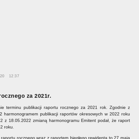
-20
12:37
rocznego za 2021r.
ie terminu publikacji raportu rocznego za 2021 rok. Zgodnie z
22 harmonogramem publikacji raportów okresowych w 2022 roku
22 z 18.05.2022 zmianą harmonogramu Emitent podał, że raport
2 roku.
i raportu rocznego wraz z raportem biegłego rewidenta to 27 maja