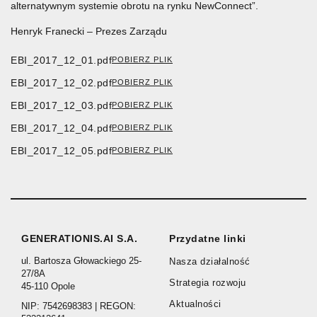
alternatywnym systemie obrotu na rynku NewConnect”.
Henryk Franecki – Prezes Zarządu
EBI_2017_12_01.pdf
POBIERZ PLIK
EBI_2017_12_02.pdf
POBIERZ PLIK
EBI_2017_12_03.pdf
POBIERZ PLIK
EBI_2017_12_04.pdf
POBIERZ PLIK
EBI_2017_12_05.pdf
POBIERZ PLIK
GENERATIONIS.AI S.A.
Przydatne linki
ul. Bartosza Głowackiego 25-
Nasza działalność
27/8A
Strategia rozwoju
45-110 Opole
Aktualności
NIP: 7542698383 | REGON: