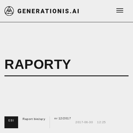
RAPORTY
nr 12/2017
Raport bieżący
EBI
2017-06-30
12:25