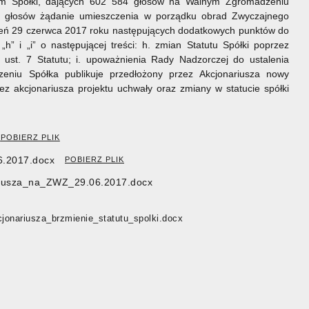
wym Spółki, dających 602 584 głosów na Walnym Zgromadzeniu
ie głosów żądanie umieszczenia w porządku obrad Zwyczajnego
eń 29 czerwca 2017 roku następujących dodatkowych punktów do
” i „i” o następującej treści: h. zmian Statutu Spółki poprzez
ust. 7 Statutu; i. upoważnienia Rady Nadzorczej do ustalenia
czeniu Spółka publikuje przedłożony przez Akcjonariusza nowy
 akcjonariusza projektu uchwały oraz zmiany w statucie spółki
POBIERZ PLIK
.2017.docx
POBIERZ PLIK
iusza_na_ZWZ_29.06.2017.docx
onariusza_brzmienie_statutu_spolki.docx