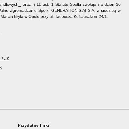
ndlowych_ oraz § 11 ust. 1 Statutu Spółki zwołuje na dzień 30
Walne Zgromadzenie Spółki GENERATIONIS.AI S.A. z siedzibą w
j Marcin Bryła w Opolu przy ul. Tadeusza Kościuszki nr 24/1.
K
 PLIK
K
Przydatne linki