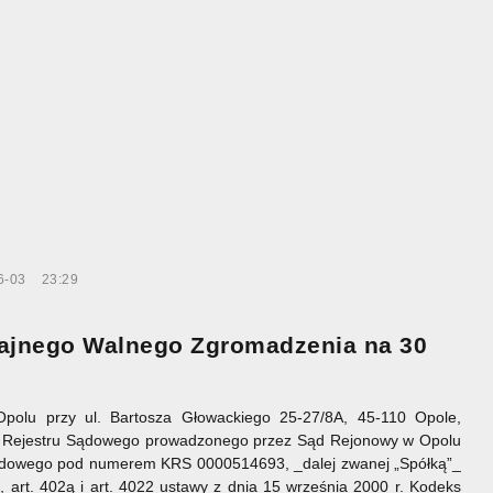
6-03
23:29
zajnego Walnego Zgromadzenia na 30
polu przy ul. Bartosza Głowackiego 25-27/8A, 45-110 Opole,
go Rejestru Sądowego prowadzonego przez Sąd Rejonowy w Opolu
Sądowego pod numerem KRS 0000514693, _dalej zwanej „Spółką”_
1, art. 402ą i art. 4022 ustawy z dnia 15 września 2000 r. Kodeks