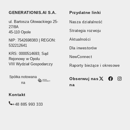
GENERATIONIS.AI S.A.
Przydatne linki
ul. Bartosza Głowackiego 25-
Nasza działalność
27/8A
Strategia rozwoju
45-110 Opole
Aktualności
NIP: 7542698383 | REGON:
532212641
Dla inwestorów
KRS: 0000514693; Sąd
NewConnect
Rejonowy w Opolu
VIII Wydział Gospodarczy
Raporty bieżące i okresowe
Spółka notowana
Obserwuj nas
na
na
Kontakt
+48 885 993 333
office@generationis.ai