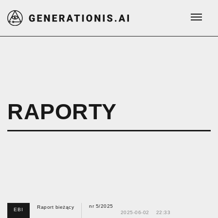
RAPORTY
nr 5/2025
Raport bieżący
EBI
2025-06-02
22:33