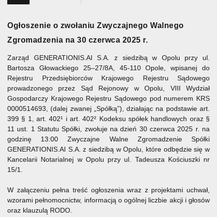
Ogłoszenie o zwołaniu Zwyczajnego Walnego
Zgromadzenia na 30 czerwca 2025 r.
Zarząd GENERATIONIS.AI S.A. z siedzibą w Opolu przy ul.
Bartosza Głowackiego 25–27/8A, 45-110 Opole, wpisanej do
Rejestru Przedsiębiorców Krajowego Rejestru Sądowego
prowadzonego przez Sąd Rejonowy w Opolu, VIII Wydział
Gospodarczy Krajowego Rejestru Sądowego pod numerem KRS
0000514693, (dalej zwanej „Spółką”), działając na podstawie art.
399 § 1, art. 402¹ i art. 402² Kodeksu spółek handlowych oraz §
11 ust. 1 Statutu Spółki, zwołuje na dzień 30 czerwca 2025 r. na
godzinę 13:00 Zwyczajne Walne Zgromadzenie Spółki
GENERATIONIS.AI S.A. z siedzibą w Opolu, które odbędzie się w
Kancelarii Notarialnej w Opolu przy ul. Tadeusza Kościuszki nr
15/1.
W załączeniu pełna treść ogłoszenia wraz z projektami uchwał,
wzorami pełnomocnictw, informacją o ogólnej liczbie akcji i głosów
oraz klauzulą RODO.