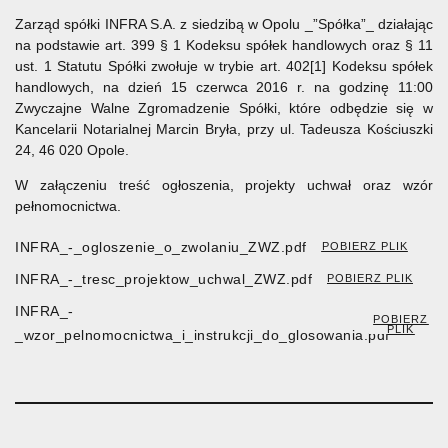
Zarząd spółki INFRA S.A. z siedzibą w Opolu _”Spółka”_ działając
na podstawie art. 399 § 1 Kodeksu spółek handlowych oraz § 11
ust. 1 Statutu Spółki zwołuje w trybie art. 402[1] Kodeksu spółek
handlowych, na dzień 15 czerwca 2016 r. na godzinę 11:00
Zwyczajne Walne Zgromadzenie Spółki, które odbędzie się w
Kancelarii Notarialnej Marcin Bryła, przy ul. Tadeusza Kościuszki
24, 46 020 Opole.
W załączeniu treść ogłoszenia, projekty uchwał oraz wzór
pełnomocnictwa.
INFRA_-_ogloszenie_o_zwolaniu_ZWZ.pdf
POBIERZ PLIK
INFRA_-_tresc_projektow_uchwal_ZWZ.pdf
POBIERZ PLIK
INFRA_-
POBIERZ
PLIK
_wzor_pelnomocnictwa_i_instrukcji_do_glosowania.pdf