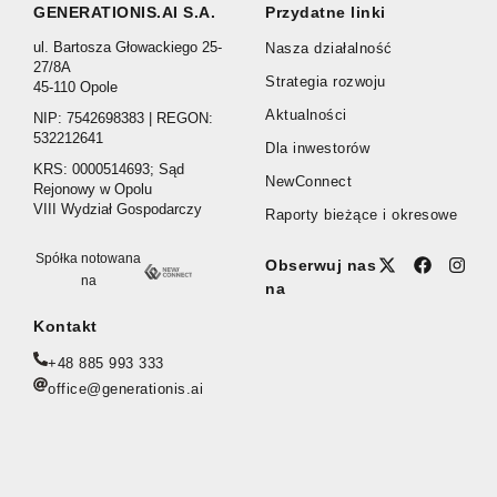
GENERATIONIS.AI S.A.
Przydatne linki
ul. Bartosza Głowackiego 25-
Nasza działalność
27/8A
Strategia rozwoju
45-110 Opole
Aktualności
NIP: 7542698383 | REGON:
532212641
Dla inwestorów
KRS: 0000514693; Sąd
NewConnect
Rejonowy w Opolu
VIII Wydział Gospodarczy
Raporty bieżące i okresowe
Spółka notowana
Obserwuj nas
na
na
Kontakt
+48 885 993 333
office@generationis.ai