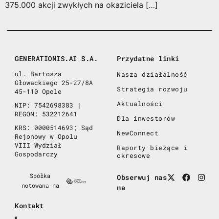
375.000 akcji zwykłych na okaziciela […]
GENERATIONIS.AI S.A.
Przydatne linki
ul. Bartosza
Nasza działalność
Głowackiego 25-27/8A
Strategia rozwoju
45-110 Opole
Aktualności
NIP: 7542698383 |
REGON: 532212641
Dla inwestorów
KRS: 0000514693; Sąd
NewConnect
Rejonowy w Opolu
VIII Wydział
Raporty bieżące i
Gospodarczy
okresowe
Spółka
Obserwuj nas
notowana na
na
Kontakt