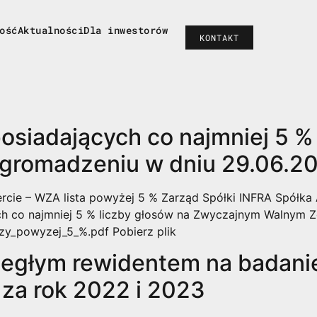
ość
Aktualności
Dla inwestorów
ość
Aktualności
Dla inwestorów
KONTAKT
KONTAKT
osiadających co najmniej 5 % 
romadzeniu w dniu 29.06.20
rcie – WZA lista powyżej 5 % Zarząd Spółki INFRA Spółka
ch co najmniej 5 % liczby głosów na Zwyczajnym Walnym 
zy_powyzej_5_%.pdf Pobierz plik
iegłym rewidentem na badani
 za rok 2022 i 2023