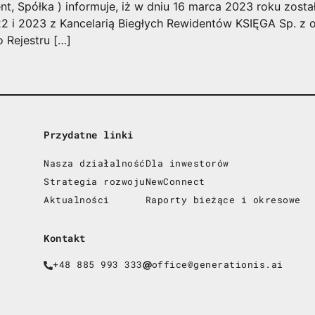
ent, Spółka ) informuje, iż w dniu 16 marca 2023 roku zos
 i 2023 z Kancelarią Biegłych Rewidentów KSIĘGA Sp. z o.
 Rejestru […]
Przydatne linki
Nasza działalność
Dla inwestorów
Strategia rozwoju
NewConnect
Aktualności
Raporty bieżące i okresowe
Kontakt
+48 885 993 333
office@generationis.ai