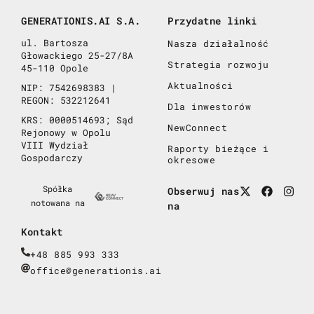
GENERATIONIS.AI S.A.
Przydatne linki
ul. Bartosza
Nasza działalność
Głowackiego 25-27/8A
Strategia rozwoju
45-110 Opole
Aktualności
NIP: 7542698383 |
REGON: 532212641
Dla inwestorów
KRS: 0000514693; Sąd
NewConnect
Rejonowy w Opolu
VIII Wydział
Raporty bieżące i
Gospodarczy
okresowe
Spółka
Obserwuj nas
notowana na
na
Kontakt
+48 885 993 333
office@generationis.ai