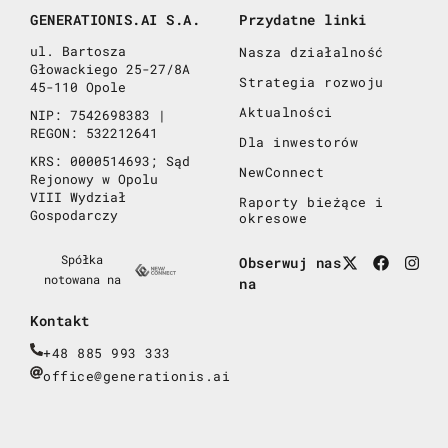
GENERATIONIS.AI S.A.
Przydatne linki
ul. Bartosza
Nasza działalność
Głowackiego 25-27/8A
Strategia rozwoju
45-110 Opole
Aktualności
NIP: 7542698383 |
REGON: 532212641
Dla inwestorów
KRS: 0000514693; Sąd
NewConnect
Rejonowy w Opolu
VIII Wydział
Raporty bieżące i
Gospodarczy
okresowe
Spółka
Obserwuj nas
notowana na
na
Kontakt
+48 885 993 333
office@generationis.ai