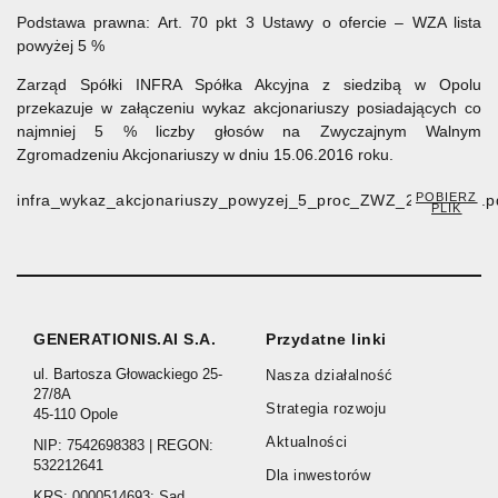
Podstawa prawna: Art. 70 pkt 3 Ustawy o ofercie – WZA lista
powyżej 5 %
Zarząd Spółki INFRA Spółka Akcyjna z siedzibą w Opolu
przekazuje w załączeniu wykaz akcjonariuszy posiadających co
najmniej 5 % liczby głosów na Zwyczajnym Walnym
Zgromadzeniu Akcjonariuszy w dniu 15.06.2016 roku.
POBIERZ
infra_wykaz_akcjonariuszy_powyzej_5_proc_ZWZ_20160615.p
PLIK
GENERATIONIS.AI S.A.
Przydatne linki
ul. Bartosza Głowackiego 25-
Nasza działalność
27/8A
Strategia rozwoju
45-110 Opole
Aktualności
NIP: 7542698383 | REGON:
532212641
Dla inwestorów
KRS: 0000514693; Sąd