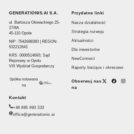
GENERATIONIS.AI S.A.
Przydatne linki
ul. Bartosza Głowackiego 25-
Nasza działalność
27/8A
Strategia rozwoju
45-110 Opole
Aktualności
NIP: 7542698383 | REGON:
532212641
Dla inwestorów
KRS: 0000514693; Sąd
NewConnect
Rejonowy w Opolu
VIII Wydział Gospodarczy
Raporty bieżące i okresowe
Spółka notowana
Obserwuj nas
na
na
Kontakt
+48 885 993 333
office@generationis.ai