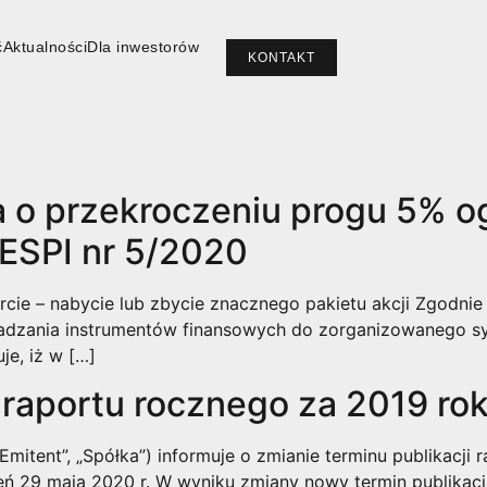
ć
Aktualności
Dla inwestorów
ć
Aktualności
Dla inwestorów
KONTAKT
KONTAKT
 o przekroczeniu progu 5% o
 ESPI nr 5/2020
cie – nabycie lub zbycie znacznego pakietu akcji Zgodnie z
wadzania instrumentów finansowych do zorganizowanego sy
je, iż w […]
 raportu rocznego za 2019 ro
„Emitent”, „Spółka”) informuje o zmianie terminu publikacji
ień 29 maja 2020 r. W wyniku zmiany nowy termin publikacj