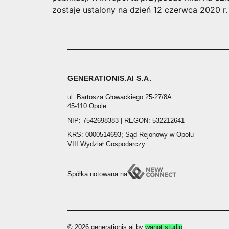
zostaje ustalony na dzień 12 czerwca 2020 r
GENERATIONIS.AI S.A.
ul. Bartosza Głowackiego 25-27/8A
45-110 Opole
NIP: 7542698383 | REGON: 532212641
KRS: 0000514693; Sąd Rejonowy w Opolu
VIII Wydział Gospodarczy
Spółka notowana na
© 2026 generationis.ai by
wanot.studio