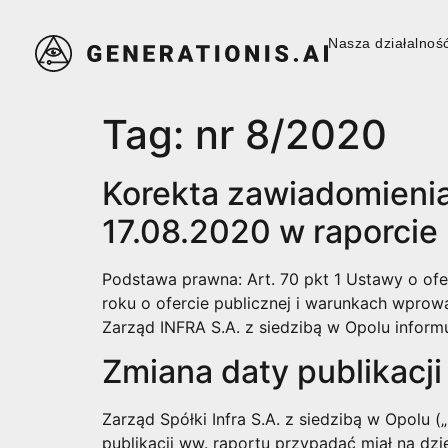
Nasza działalnoś
Nasza działalnoś
Tag:
nr 8/2020
Korekta zawiadomienia
17.08.2020 w raporcie
Podstawa prawna: Art. 70 pkt 1 Ustawy o ofer
roku o ofercie publicznej i warunkach wpro
Zarząd INFRA S.A. z siedzibą w Opolu informu
Zmiana daty publikacji
Zarząd Spółki Infra S.A. z siedzibą w Opolu (
publikacji ww. raportu przypadać miał na dz