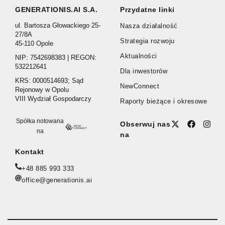
GENERATIONIS.AI S.A.
Przydatne linki
ul. Bartosza Głowackiego 25-
Nasza działalność
27/8A
Strategia rozwoju
45-110 Opole
Aktualności
NIP: 7542698383 | REGON:
532212641
Dla inwestorów
KRS: 0000514693; Sąd
NewConnect
Rejonowy w Opolu
VIII Wydział Gospodarczy
Raporty bieżące i okresowe
Spółka notowana
Obserwuj nas
na
na
Kontakt
+48 885 993 333
office@generationis.ai