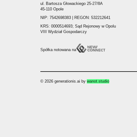
ul. Bartosza Głowackiego 25-27/8A
45-110 Opole
NIP: 7542698383 | REGON: 532212641
KRS: 0000514693; Sąd Rejonowy w Opolu
VIII Wydział Gospodarczy
Spółka notowana na
© 2026 generationis.ai by
wanot.studio