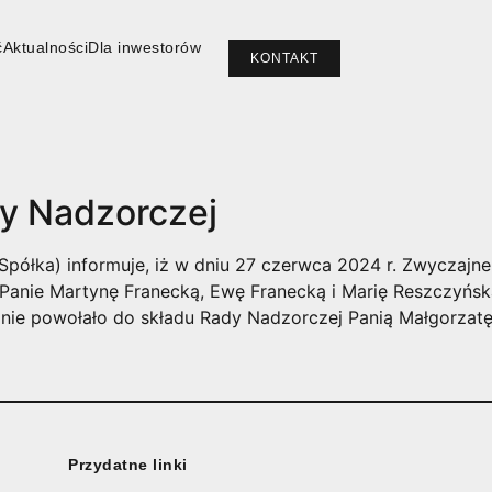
ć
Aktualności
Dla inwestorów
ć
Aktualności
Dla inwestorów
KONTAKT
KONTAKT
dy Nadzorczej
: Spółka) informuje, iż w dniu 27 czerwca 2024 r. Zwycza
 Panie Martynę Franecką, Ewę Franecką i Marię Reszczyń
pnie powołało do składu Rady Nadzorczej Panią Małgorzatę
Przydatne linki