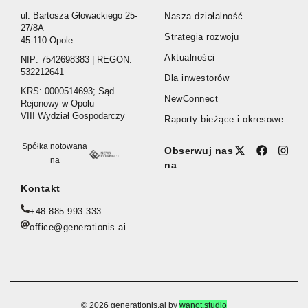
ul. Bartosza Głowackiego 25-
Nasza działalność
27/8A
Strategia rozwoju
45-110 Opole
Aktualności
NIP: 7542698383 | REGON:
532212641
Dla inwestorów
KRS: 0000514693; Sąd
NewConnect
Rejonowy w Opolu
VIII Wydział Gospodarczy
Raporty bieżące i okresowe
Spółka notowana
Obserwuj nas
na
na
Kontakt
+48 885 993 333
office@generationis.ai
© 2026 generationis.ai by
wanot.studio