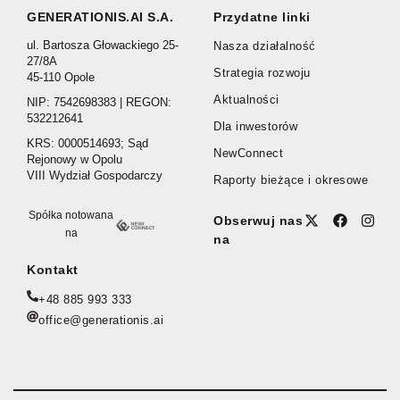
GENERATIONIS.AI S.A.
Przydatne linki
ul. Bartosza Głowackiego 25-
Nasza działalność
27/8A
Strategia rozwoju
45-110 Opole
Aktualności
NIP: 7542698383 | REGON:
532212641
Dla inwestorów
KRS: 0000514693; Sąd
NewConnect
Rejonowy w Opolu
VIII Wydział Gospodarczy
Raporty bieżące i okresowe
Spółka notowana
Obserwuj nas
na
na
Kontakt
+48 885 993 333
office@generationis.ai