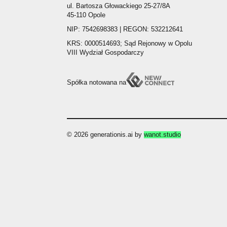
ul. Bartosza Głowackiego 25-27/8A
45-110 Opole
NIP: 7542698383 | REGON: 532212641
KRS: 0000514693; Sąd Rejonowy w Opolu
VIII Wydział Gospodarczy
Spółka notowana na
© 2026 generationis.ai by
wanot.studio