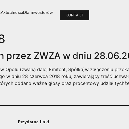
ć
Aktualności
Dla inwestorów
ć
Aktualności
Dla inwestorów
KONTAKT
KONTAKT
8
h przez ZWZA w dniu 28.06.2
ą w Opolu (zwaną dalej Emitent, Spółka)w załączeniu prze
o w dniu 28 czerwca 2018 roku, zawierający treść uchwał
których oddano ważne głosy oraz procentowy udział tychże 
Przydatne linki